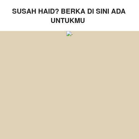
SUSAH HAID? BERKA DI SINI ADA 
UNTUKMU  