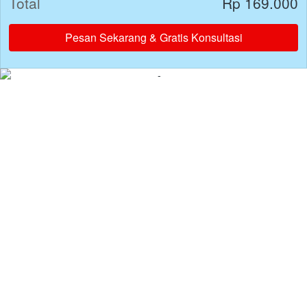
Total
Rp 169.000
Pesan Sekarang & Gratis Konsultasi
`