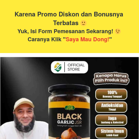
Karena Promo Diskon dan Bonusnya 
Terbatas
Yuk, Isi Form Pemesanan Sekarang! 
Caranya Klik "
Saya Mau Dong!
"