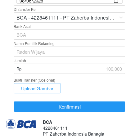
Ditransfer Ke
BCA - 4228461111 - PT Zaherba Indonesia Bahagia
Bank Asal
Nama Pemilik Rekening
Jumlah
Rp
Bukti Transfer (Opsional)
`
Upload Gambar
`
Konfirmasi
BCA
4228461111
PT Zaherba Indonesia Bahagia